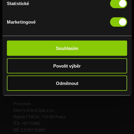
Statistické
Marketingové
Souhlasím
Povolit výběr
Odmítnout
Eden’s Garden Grandior Spa
Na Poříčí 1052/42, Praha 1
Provozuje:
Eden’s Grand Spa, s.r.o.
Rybná 719/24, 110 00 Praha
IČO: 19715382
DIČ: CZ19715382