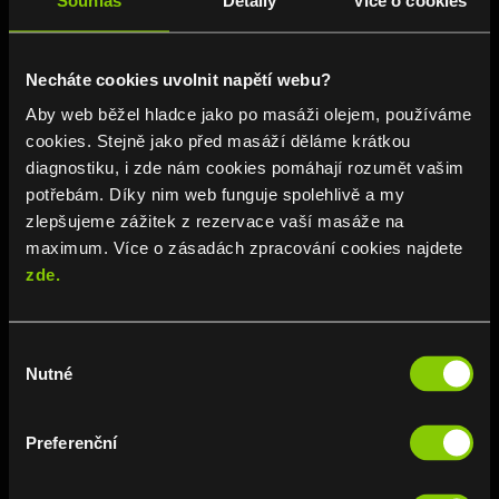

Necháte cookies uvolnit napětí webu?
Aby web běžel hladce jako po masáži olejem, používáme
cookies. Stejně jako před masáží děláme krátkou
+420 734 739 973
diagnostiku, i zde nám cookies pomáhají rozumět vašim
potřebám. Díky nim web funguje spolehlivě a my
Kdekoliv jste, zavolejte nám.
zlepšujeme zážitek z rezervace vaší masáže na
maximum. Více o zásadách zpracování cookies najdete
zde.

Výběr
Nutné
souhlasu
5295
Preferenční
Z hotelového pokoje Grandior nám
volejte přímo.