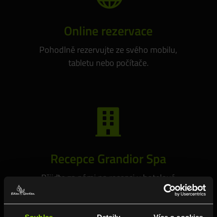
Online rezervace
Pohodlně rezervujte ze svého mobilu,
tabletu nebo počítače.

Recepce Grandior Spa
Přijďte za námi na recepci v hotelové
hale.
Souhlas
Detaily
Více o cookies