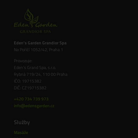
Eden’s Garden Grandior Spa
Na Poříčí 1052/42, Praha 1
Provozuje:
Eden’s Grand Spa, s.r.o.
Rybná 719/24, 110 00 Praha
IČO: 19715382
DIČ: CZ19715382
+420 734 739 973
info@edensgarden.cz
Služby
Masáže