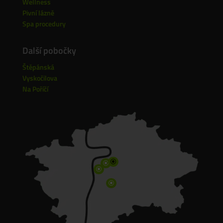
Wellness
Pivní lázně
Spa procedury
Další pobočky
Štěpánská
Vyskočilova
Na Poříčí
\
\
\
\