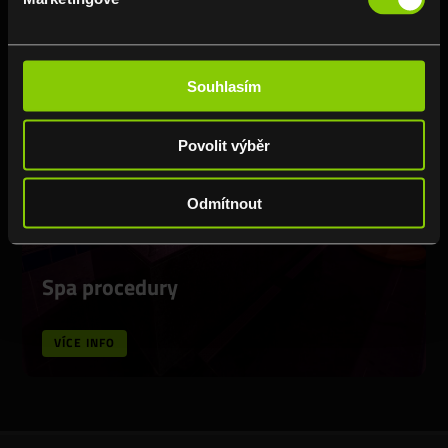
VÍCE INFO
Souhlasím
Povolit výběr
Odmítnout
Spa procedury
VÍCE INFO