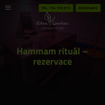
TEL. 734 739 973
REZERVACE
Hammam rituál –
rezervace